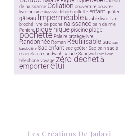
bébé
Balade Pique nique
Cadeau
Collation
de naissance
couverture
couvre-
enfant
livre
cuisine
débarbouillette
goûter
daphnée
Imperméable
gâteau
lavable
livre
livre
naissance
broché
livre de poche
pain de mie
pique nique
piscine
plage
Panière
pochette
Polaire
protège-livre
Réutilisable
Randonnée
sac
Roman
sac
Sac enfant
sac goûter
Sac pain
sac à
bandoulière
main
Sac à sandwich
salade
Sandwich
simili cuir
zéro dechet
à
téléphone
voyage
étui
emporter
Les Créations De Jadavi