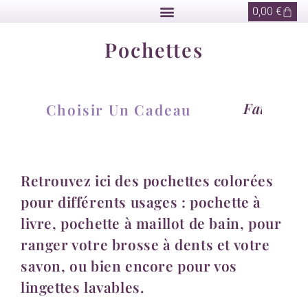
0,00
€
Pochettes
F
a
i
t
M
a
i
Choisir Un Cadeau
Retrouvez ici des pochettes colorées
pour différents usages : pochette à
livre, pochette à maillot de bain, pour
ranger votre brosse à dents et votre
savon, ou bien encore pour vos
lingettes lavables.