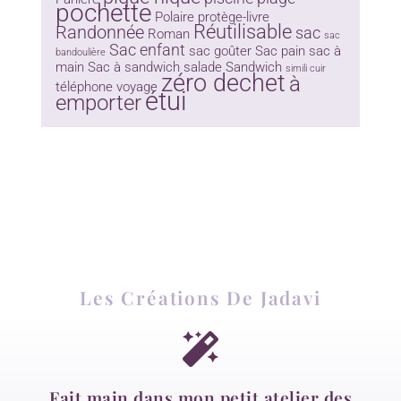
pochette
Polaire
protège-livre
Réutilisable
Randonnée
sac
Roman
sac
Sac enfant
sac goûter
Sac pain
sac à
bandoulière
main
Sac à sandwich
salade
Sandwich
simili cuir
zéro dechet
à
téléphone
voyage
étui
emporter
Les Créations De Jadavi
Fait main dans mon petit atelier des