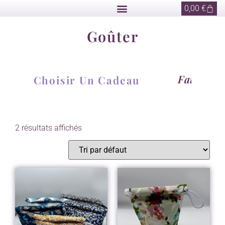
0,00
€
Goûter
F
a
i
t
M
a
i
Choisir Un Cadeau
2 résultats affichés