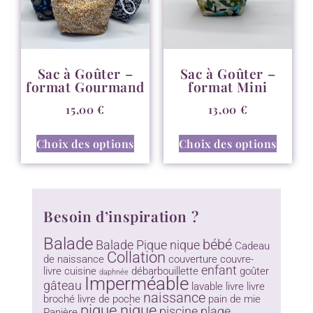
Sac à Goûter –
Sac à Goûter –
format Gourmand
format Mini
15,00
€
13,00
€
Choix des options
Choix des options
Besoin d’inspiration ?
Balade
bébé
Balade Pique nique
Cadeau
Collation
de naissance
couverture
couvre-
enfant
livre
cuisine
débarbouillette
goûter
daphnée
Imperméable
gâteau
lavable
livre
livre
naissance
broché
livre de poche
pain de mie
pique nique
piscine
plage
Panière