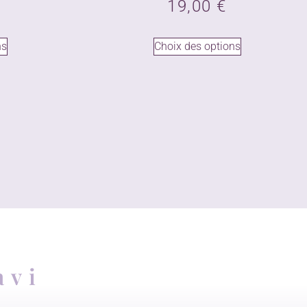
19,00
€
ns
Choix des options
avi