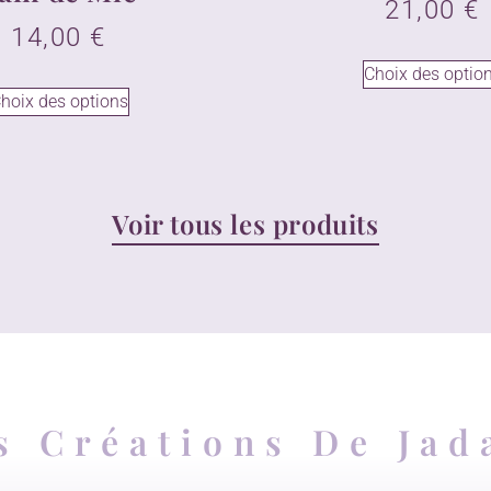
21,00
€
14,00
€
Choix des optio
hoix des options
Voir tous les produits
s Créations De Jad