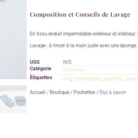
Composition et Conseils de Lavage
En tissu enduit imperméable extérieur et intérieur.
Lavage : à rincer à la main juste avec une éponge.
UGS
N/D
Catégorie
Pochettes
Étiquettes
étui
,
Imperméable
,
pochette
,
savon
Accueil
/
Boutique
/
Pochettes
/ Etui à savon