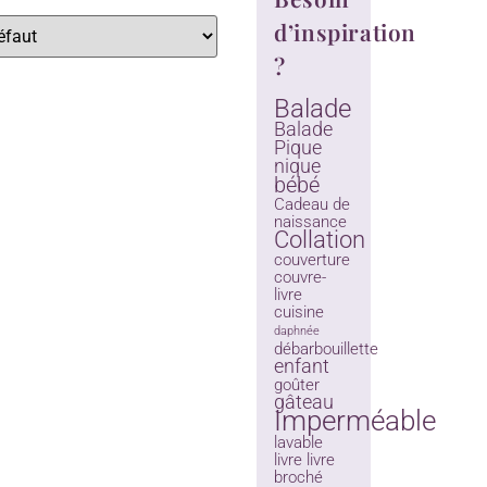
d’inspiration
?
Balade
Balade
Pique
nique
bébé
Cadeau de
naissance
Collation
couverture
couvre-
livre
cuisine
daphnée
débarbouillette
enfant
goûter
gâteau
Imperméable
lavable
livre
livre
broché