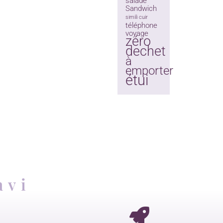
salade
Sandwich
simili cuir
téléphone
voyage
zéro
dechet
à
emporter
étui
avi