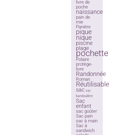
livre de
poche
naissance
pain de
mie
Panière
pique
nique
piscine
plage
pochette
Polaire
protège-
livre
Randonnée
Roman
Réutilisable
sac
sac
bandoulière
Sac
enfant
sac goûter
Sac pain
sac à main
Sac à
sandwich