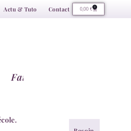
Actu & Tuto
Contact
0
0,00
€
F
a
i
t
M
a
i
n
école.
Besoin