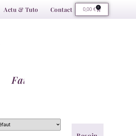
Actu & Tuto
Contact
0
0,00
€
t
F
a
i
t
M
a
i
n
Besoin