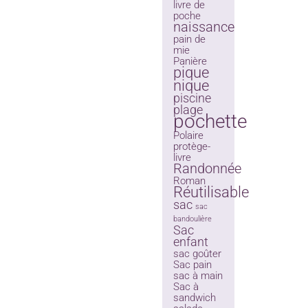
livre de
poche
naissance
pain de
mie
Panière
pique
nique
piscine
plage
pochette
Polaire
protège-
livre
Randonnée
Roman
Réutilisable
sac
sac
bandoulière
Sac
enfant
sac goûter
Sac pain
sac à main
Sac à
sandwich