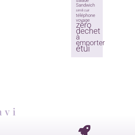
salade
Sandwich
simili cuir
téléphone
voyage
zéro
dechet
à
emporter
étui
avi