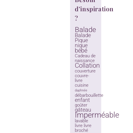
d’inspiration
?
Balade
Balade
Pique
nique
bébé
Cadeau de
naissance
Collation
couverture
couvre-
livre
cuisine
daphnée
débarbouillette
enfant
goûter
gâteau
Imperméable
lavable
livre
livre
broché