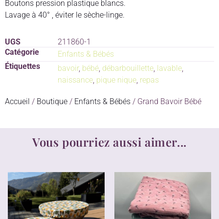
Boutons pression plastique blancs.
Lavage à 40° , éviter le sèche-linge.
UGS
211860-1
Catégorie
Enfants & Bébés
Étiquettes
bavoir
,
bébé
,
débarbouillette
,
lavable
,
naissance
,
pique nique
,
repas
Accueil
/
Boutique
/
Enfants & Bébés
/ Grand Bavoir Bébé
Vous pourriez aussi aimer...